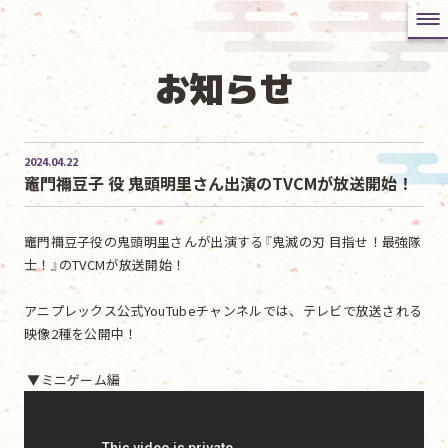
お知らせ
2024.04.22
竈門禰󠄀豆子 役 鬼頭明里さん出演のTVCMが放送開始！
竈門禰󠄀豆子役の鬼頭明里さんが出演する『鬼滅の刃 目指せ！最強隊
士！』のTVCMが放送開始！
アニプレックス公式YouTubeチャンネルでは、テレビで放送される
映像2種を公開中！
▼ミニゲーム編