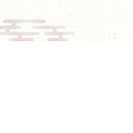
シェア
「鬼滅の刃」ゲームポータル
お問い合わせ
著作権情報
プライバシーポリシー
Nintendo Switchのロゴ・Nintendo Switch・Joy-Conは任天堂の商標です。
“
”、 “PlayStation”、“
” および “
” は
株式会社ソニー・インタラクティブエンタテインメントの登録商標または商標です。
©2024 Valve Corporation. Steam及び “
” は、米国および
またはその他の国のValve Corporation の商標およびまたは登録商標です。
Microsoft, Xbox Series X、Xbox Series S、Xbox One、Xbox 関連ロゴは
米国 Microsoft Corporation および /またはその関連会社の登録商標または商標です。
このホームページに掲載されている