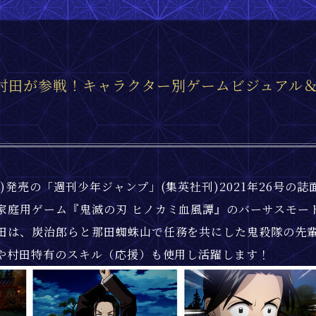
村田が参戦！キャラクター別ゲームビジュアル
(月)発売の「週刊少年ジャンプ」(集英社刊)2021年26号の
家庭用ゲーム『鬼滅の刃 ヒノカミ血風譚』のバーサスモー
田は、炭治郎らと那田蜘蛛山で任務を共にした鬼殺隊の先
”や村田特有のスキル（応援）も使用し活躍します！​