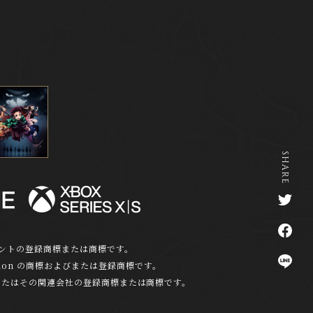
SHARE
T
w
i
F
t
a
メントの登録商標または商標です。
t
c
L
ation の商標およびまたは登録商標です。
e
e
I
ion および /またはその関連会社の登録商標または商標です。
r
b
N
s
o
E