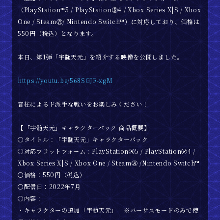
（PlayStation™5 / PlayStation🄬4 / Xbox Series X|S / Xbox
One / Steam🄬/ Nintendo Switch™）に対応しており、価格は
550円（税込）となります。
本日、第1弾「宇髄天元」を紹介する映像を公開しました。
https://youtu.be/568SGJF-xgM
音柱によるド派手な戦いをお楽しみください！
【「宇髄天元」キャラクターパック 商品概要】
〇タイトル：「宇髄天元」キャラクターパック
〇対応プラットフォーム：PlayStation🄬5 / PlayStation🄬4 /
Xbox Series X|S / Xbox One / Steam🄬 /Nintendo Switch™
〇価格：550円（税込）
〇配信日：2022年7月
〇内容：
・キャラクターの追加「宇髄天元」 ※バーサスモードのみで使