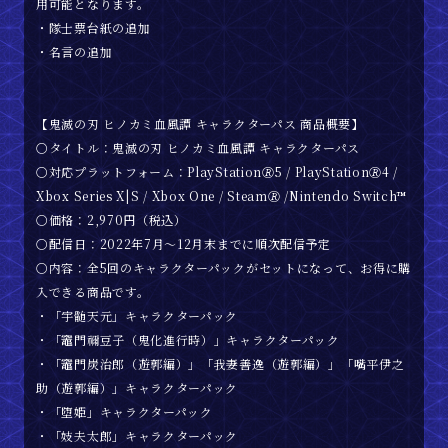
用可能となります。
・隊士票台紙の追加
・名言の追加
【鬼滅の刃 ヒノカミ血風譚 キャラクターパス 商品概要】
〇タイトル：鬼滅の刃 ヒノカミ血風譚 キャラクターパス
〇対応プラットフォーム：PlayStation🄬5 / PlayStation🄬4 /
Xbox Series X|S / Xbox One / Steam🄬 /Nintendo Switch™
〇価格：2,970円（税込）
〇配信日：2022年7月～12月末までに順次配信予定
〇内容：全5回のキャラクターパックがセットになって、お得に購
入できる商品です。
・「宇髄天元」キャラクターパック
・「竈門禰豆子（鬼化進行時）」キャラクターパック
・「竈門炭治郎（遊郭編）」「我妻善逸（遊郭編）」「嘴平伊之
助（遊郭編）」キャラクターパック
・「堕姫」キャラクターパック
・「妓夫太郎」キャラクターパック