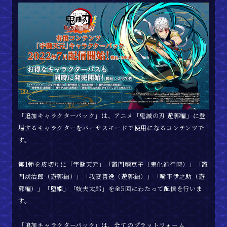
ゲームモード
登場人物
商品情報
映像
「追加キャラクターパック」は、アニメ「鬼滅の刃 遊郭編」に登
場するキャラクターをバーサスモードで使用になるコンテンツで
す。
FAQ
第1弾を皮切りに「宇髄天元」「竈門禰豆子（鬼化進行時）」「竈
マニュアル
門炭治郎（遊郭編）」「我妻善逸（遊郭編）」「嘴平伊之助（遊
郭編）」「堕姫」「妓夫太郎」を全5回にわたって配信を行いま
す。
追加キャラクターパック
「追加キャラクターパック」は、全てのプラットフォーム