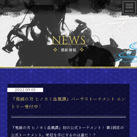
NEWS
最新情報
トップ
2022.09.05
『鬼滅の刃 ヒノカミ血風譚』バーサストーナメント エン
最新情報
トリー受付中！
ゲーム概要
『鬼滅の刃 ヒノカミ血風譚』初の公式トーナメント！ 第1回目の
公式トーナメント。栄冠を手にするのは誰だ！？