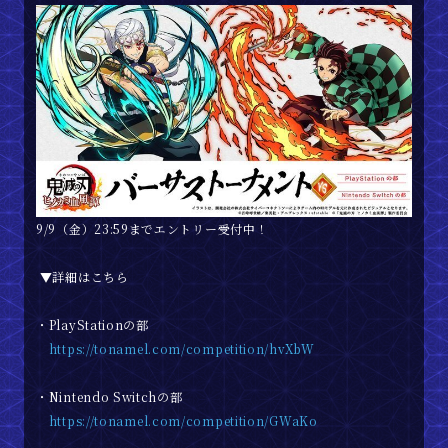
ゲームモード
登場人物
商品情報
映像
9/9（金）23:59までエントリー受付中！
FAQ
▼詳細はこちら
・PlayStationの部
マニュアル
https://tonamel.com/competition/hvXbW
・Nintendo Switchの部
追加キャラクターパック
https://tonamel.com/competition/GWaKo