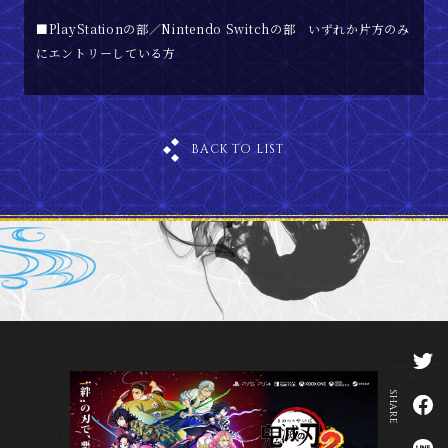
■PlayStationの部／Nintendo Switchの部 いずれか片方のみ
にエントリーしている方
BACK TO LIST
T
w
i
F
t
SHARE
a
t
c
e
L
e
r