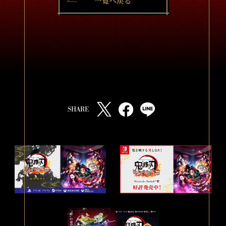
一覧へ戻る
SHARE
T
F
L
w
a
I
i
c
N
t
e
E
t
b
s
e
o
h
r
o
a
s
k
r
h
s
e