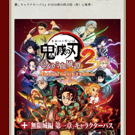
FAQ
章」キャラクターパス』が2026年10月29日（木）に発売！
」
公
式
マニュアル
サ
イ
イベント
ト
公式
X