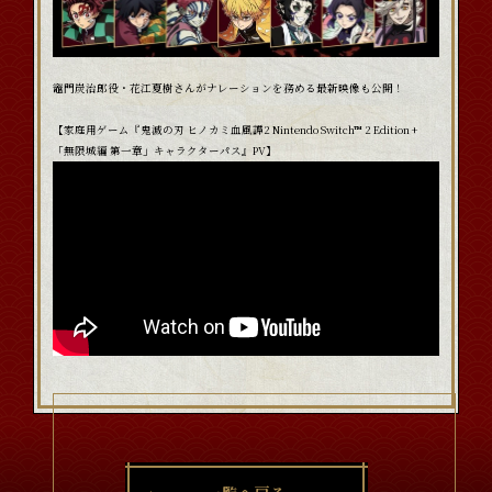
竈門炭治郎役・花江夏樹さんがナレーションを務める最新映像も公開！
【家庭用ゲーム『鬼滅の刃 ヒノカミ血風譚2 Nintendo Switch™ 2 Edition +
「無限城編 第一章」キャラクターパス』PV】