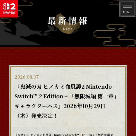
S
w
最新情報
i
ゲ
t
ー
NEWS
c
ム
h
「
2
鬼
E
滅
d
の
最新情報
i
刃
2026.08.07
t
ヒ
『鬼滅の刃 ヒノカミ血風譚2 Nintendo
i
本製品の特長
ノ
o
Switch™ 2 Edition + 「無限城編 第一章」
カ
n
ミ
キャラクターパス』2026年10月29日
商品情報
血
（木）発売決定！
風
登場人物
譚
2
『鬼滅の刃 ヒノカミ血風譚2 Nintendo Switch™ 2 Edition + 「無限城編 第一