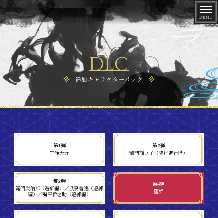
DLC
追加キャラクターパック
トップ
第1弾
第2弾
宇髄天元
竈門禰󠄀豆子（鬼化進行時）
最新情報
第3弾
第4弾
竈門炭治郎（遊郭編）／我妻善逸（遊郭
堕姫
ゲーム概要
編）
／嘴平伊之助（遊郭編）