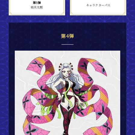
第5弾
ゲームモード
キャラクターパス
妓夫太郎
登場人物
第4弾
商品情報
映像
FAQ
マニュアル
追加キャラクターパック