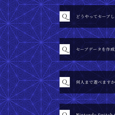
Q
どうやってセーブし
Q
セーブデータを作成
Q
何人まで遊べます
Nintendo Sw