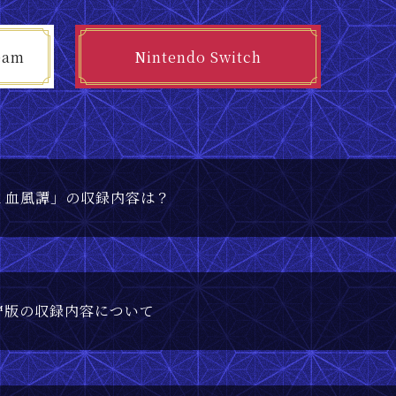
eam
Nintendo Switch
ミ血風譚」の収録内容は？
tch™版の収録内容について