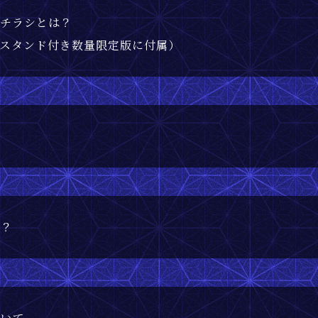
ドチラシとは？
チスタンド付き数量限定版に付属）
？
は？
ついて