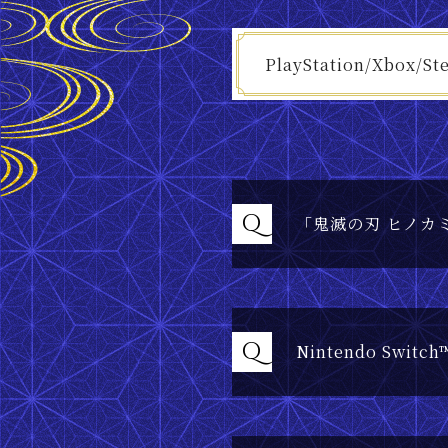
PlayStation/Xbox/St
Q
「鬼滅の刃 ヒノカ
Q
Nintendo Swi