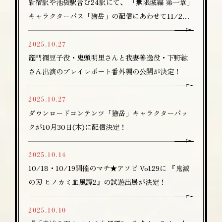
登場人物
新宿駅や池袋駅含む24駅にて、 「無限城編 第一章」
2
キャラクターパス「獪岳」の配信にあわせて11/2ま
」
で広告を展開中！
公
FAQ
式
2025.10.27
サ
竈門禰󠄀豆子役・鬼頭明里さんと我妻善逸役・下野紘
マニュアル
イ
さん出演のプレイレポート番外編の公開が決定！
ト
追加コンテンツ
2025.10.27
ダウンロードコンテンツ「獪岳」キャラクターパッ
イベント
クが10月30日(木)に配信決定！
2025.10.14
10/18・10/19開催のマチ★アソビ Vol.29に 『鬼滅
の刃 ヒノカミ血風譚2』の試遊出展が決定！
公式
X
2025.10.10