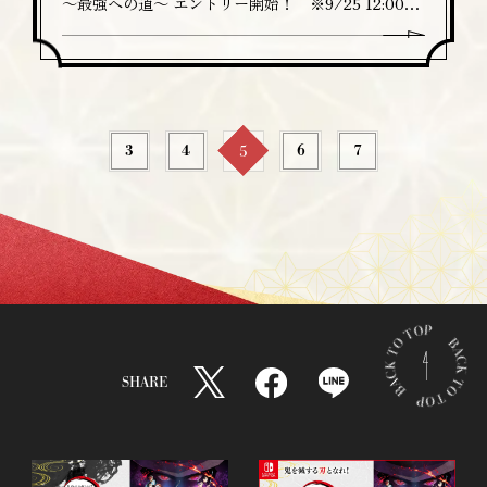
～最強への道～ エントリー開始！ ※9/25 12:00更
新
3
4
6
7
5
B
A
SHARE
C
T
F
L
K
w
a
I
T
i
c
N
O
t
e
E