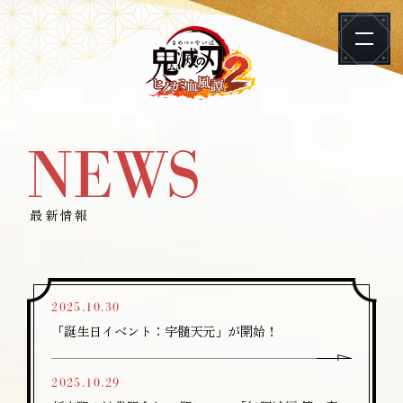
メ
鬼
ニ
滅
ュ
ゲ
の
ー
ー
刃
ム
ヒ
「
NEWS
最新情報
ノ
鬼
カ
滅
ミ
商品情報
の
最新情報
血
刃
風
ゲーム概要
ヒ
譚
ノ
2
カ
映像
2025.10.30
ミ
「誕生日イベント：宇髄天元」が開始！
血
ゲームモード
風
2025.10.29
譚