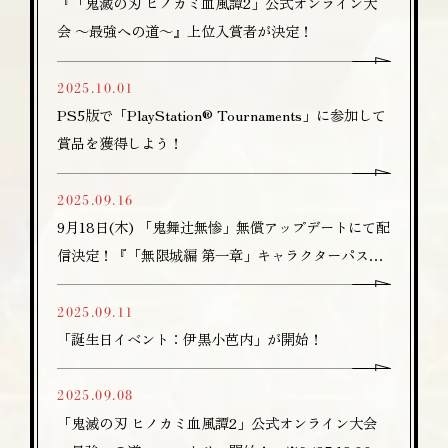
『「鬼滅の刃 ヒノカミ血風譚2」公式オンライン大
会 ～最強への道～』上位入賞者が決定！
2025.10.01
PS5版で「PlayStation® Tournaments」に参加して
賞品を獲得しよう！
2025.09.16
9月18日(木) 「鬼舞辻󠄀無惨」無償アップデートにて配
信決定！『「無限城編 第一章」キャラクターパス』
の詳細も発表！
2025.09.11
「誕生日イベント：伊黒小芭内」が開始！
2025.09.08
「鬼滅の刃 ヒノカミ血風譚2」公式オンライン大会