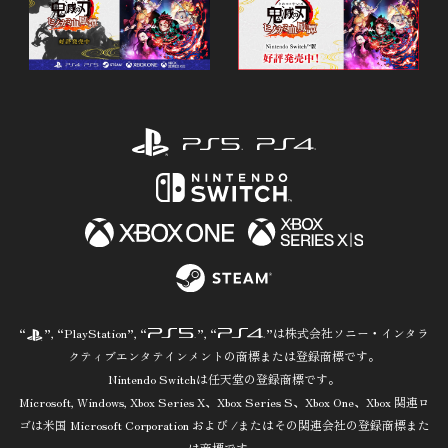
T
t
b
s
O
e
o
h
P
r
o
a
s
k
r
h
s
e
a
h
r
a
e
r
e
“
”, “PlayStation”, “
”, “
”は株式会社ソニー・インタラ
クティブエンタテインメントの商標または登録商標です。
Nintendo Switchは任天堂の登録商標です。
Microsoft, Windows, Xbox Series X、Xbox Series S、Xbox One、Xbox 関連ロ
ゴは米国 Microsoft Corporation および /またはその関連会社の登録商標また
は商標です。